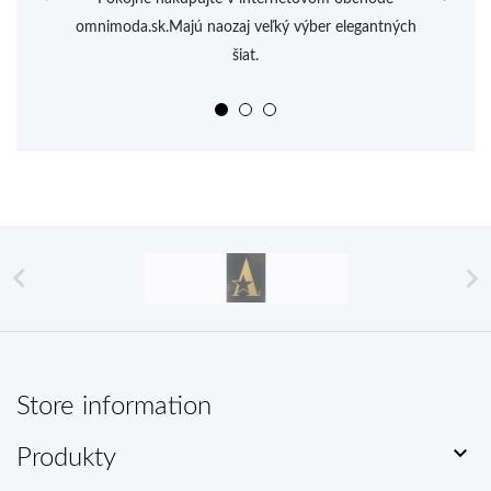
omnimoda.sk.Majú naozaj veľký výber elegantných
šiat.


Store information

Produkty