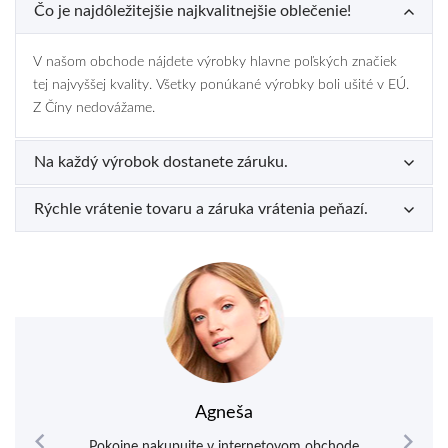
Čo je najdôležitejšie najkvalitnejšie oblečenie!
V našom obchode nájdete výrobky hlavne poľských značiek
tej najvyššej kvality. Všetky ponúkané výrobky boli ušité v EÚ.
Z Číny nedovážame.
Na každý výrobok dostanete záruku.
Rýchle vrátenie tovaru a záruka vrátenia peňazí.
Agneša


Pokojne nakupujte v internetovom obchode