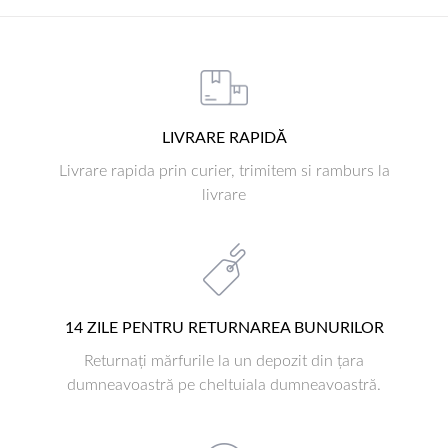
LIVRARE RAPIDĂ
Livrare rapida prin curier, trimitem si ramburs la
livrare
14 ZILE PENTRU RETURNAREA BUNURILOR
Returnați mărfurile la un depozit din țara
dumneavoastră pe cheltuiala dumneavoastră.