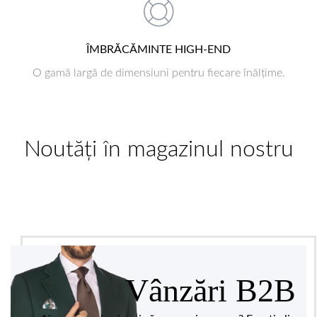
ÎMBRĂCĂMINTE HIGH-END
O gamă largă de dimensiuni pentru fiecare înălțime.
Noutăți în magazinul nostru
Vânzări B2B