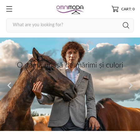
CART: 0
O gamă uriașă de mărimi și culori

