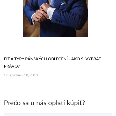
FIT A TYPY PÁNSKÝCH OBLEČENÍ - AKO SI VYBRAŤ
PRÁVO?
On: grudzień, 18, 2013
Prečo sa u nás oplatí kúpiť?