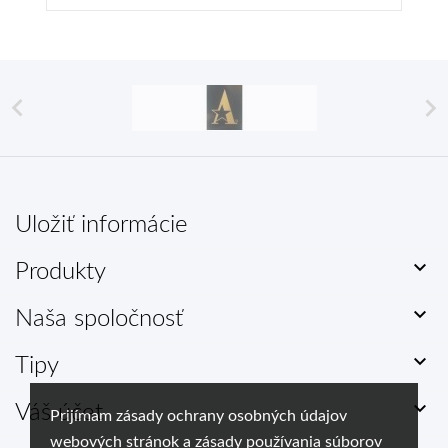


Uložiť informácie

Produkty

Naša spoločnosť

Tipy

Váš účet
Prijímam zásady ochrany osobných údajov
webových stránok a zásady používania súborov