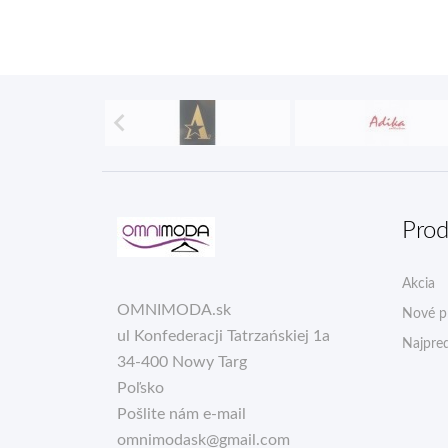

Prod
Akcia
OMNIMODA.sk
Nové p
ul Konfederacji Tatrzańskiej 1a
Najpred
34-400 Nowy Targ
Poľsko
Pošlite nám e-mail
omnimodask@gmail.com