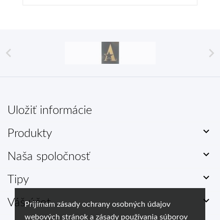


Uložiť informácie

Produkty

Naša spoločnosť

Tipy

Váš účet
Prijímam zásady ochrany osobných údajov
webových stránok a zásady používania súborov