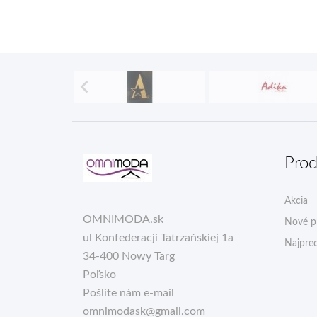

Prod
Akcia
OMNIMODA.sk
Nové p
ul Konfederacji Tatrzańskiej 1a
Najpred
34-400 Nowy Targ
Poľsko
Pošlite nám e-mail
omnimodask@gmail.com