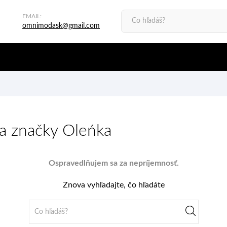
EMAIL:
omnimodask@gmail.com
a značky Oleńka
Ospravedlňujem sa za nepríjemnosť.
Znova vyhľadajte, čo hľadáte