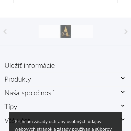


Uložiť informácie

Produkty

Naša spoločnosť

Tipy

Váš účet
Prijímam zásady ochrany osobných údajov
webových stránok a zásady používania súborov